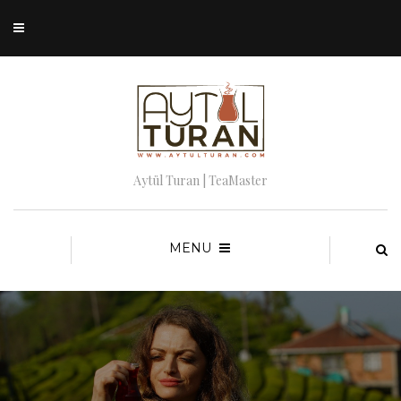
Aytül Turan | TeaMaster
MENU