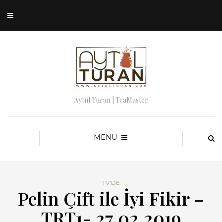
Aytül Turan | TeaMaster
MENU
TV'DE
Pelin Çift ile İyi Fikir –
TRT1- 27.02.2019