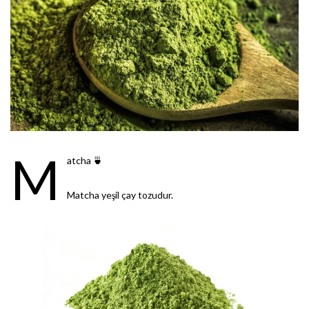
M
atcha 🍵
Matcha yeşil çay tozudur.