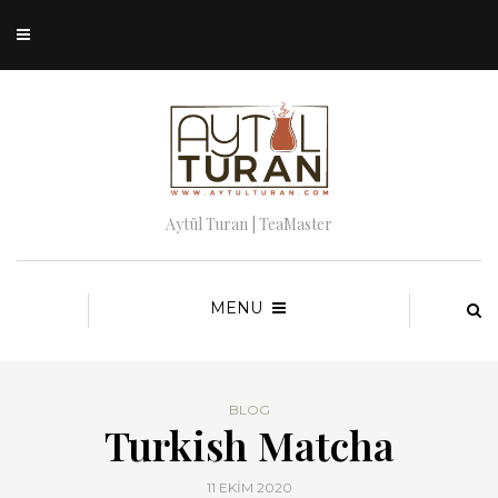
Aytül Turan | TeaMaster
MENU
BLOG
Turkish Matcha
11 EKIM 2020